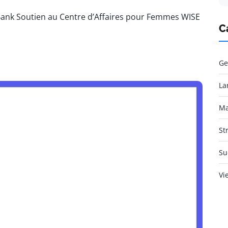
ank Soutien au Centre d’Affaires pour Femmes WISE
C
Ge
La
Ma
St
Su
Vi