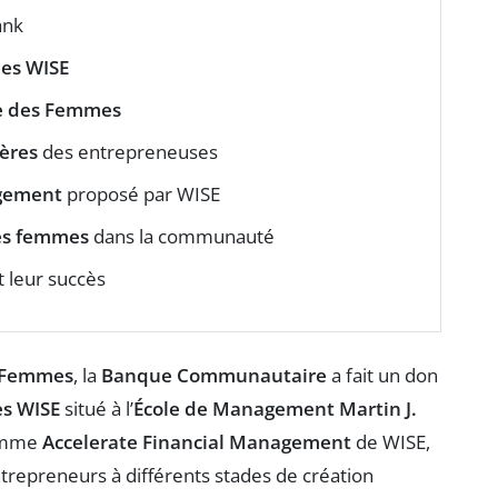
ank
mes WISE
le des Femmes
ères
des entrepreneuses
agement
proposé par WISE
es femmes
dans la communauté
 leur succès
s Femmes
, la
Banque Communautaire
a fait un don
es WISE
situé à l’
École de Management Martin J.
ramme
Accelerate Financial Management
de WISE,
entrepreneurs à différents stades de création