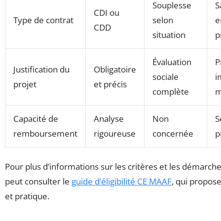
Souplesse
S
CDI ou
Type de contrat
selon
e
CDD
situation
p
Évaluation
P
Justification du
Obligatoire
sociale
i
projet
et précis
complète
m
Capacité de
Analyse
Non
S
remboursement
rigoureuse
concernée
p
Pour plus d’informations sur les critères et les démarches
peut consulter le
guide d’éligibilité CE MAAF
, qui propose
et pratique.