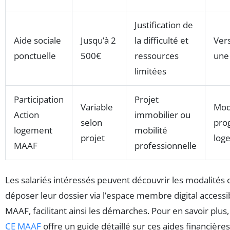
Justification de
Aide sociale
Jusqu’à 2
la difficulté et
Ver
ponctuelle
500€
ressources
une 
limitées
Participation
Projet
Variable
Mod
Action
immobilier ou
selon
pro
logement
mobilité
projet
log
MAAF
professionnelle
Les salariés intéressés peuvent découvrir les modalités
déposer leur dossier via l’espace membre digital accessib
MAAF, facilitant ainsi les démarches. Pour en savoir plus,
CE MAAF
offre un guide détaillé sur ces aides financières