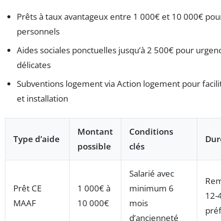
Prêts à taux avantageux entre 1 000€ et 10 000€ pour
personnels
Aides sociales ponctuelles jusqu’à 2 500€ pour urgenc
délicates
Subventions logement via Action logement pour facilit
et installation
Montant
Conditions
Type d’aide
Dur
possible
clés
Salarié avec
Rem
Prêt CE
1 000€ à
minimum 6
12-
MAAF
10 000€
mois
préf
d’ancienneté