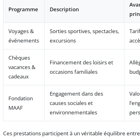
Ava
Programme
Description
prin
Voyages &
Sorties sportives, spectacles,
Tari
événements
excursions
accè
Chèques
Financement des loisirs et
All
vacances &
occasions familiales
budg
cadeaux
Engagement dans des
Valo
Fondation
causes sociales et
l’e
MAAF
environnementales
per
Ces prestations participent à un véritable équilibre entre