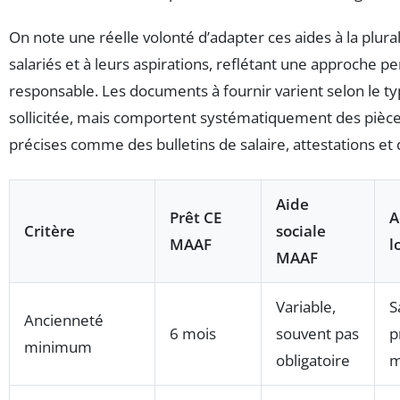
On note une réelle volonté d’adapter ces aides à la plural
salariés et à leurs aspirations, reflétant une approche p
responsable. Les documents à fournir varient selon le ty
sollicitée, mais comportent systématiquement des pièces 
précises comme des bulletins de salaire, attestations et 
Aide
Prêt CE
A
Critère
sociale
MAAF
l
MAAF
Variable,
S
Ancienneté
6 mois
souvent pas
p
minimum
obligatoire
m