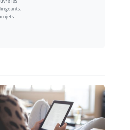
ouvre les
irigeants.
projets