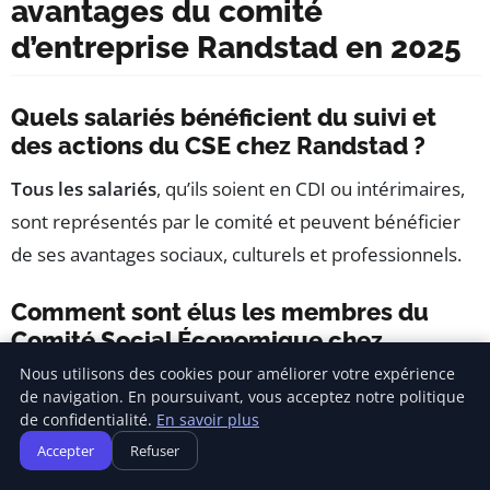
avantages du comité
d’entreprise Randstad en 2025
Quels salariés bénéficient du suivi et
des actions du CSE chez Randstad ?
Tous les salariés
, qu’ils soient en CDI ou intérimaires,
sont représentés par le comité et peuvent bénéficier
de ses avantages sociaux, culturels et professionnels.
Comment sont élus les membres du
Comité Social Économique chez
Randstad ?
Nous utilisons des cookies pour améliorer votre expérience
de navigation. En poursuivant, vous acceptez notre politique
Les membres sont élus directement par les salariés
de confidentialité.
En savoir plus
lors d’élections professionnelles régulières qui
Accepter
Refuser
garantissent une représentation démocratique