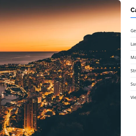
C
Ge
La
Ma
St
Su
Vi