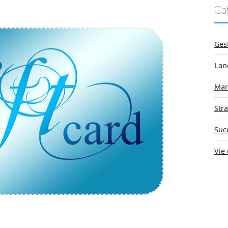
Ca
Ges
Lan
Mar
Stra
Suc
Vie 