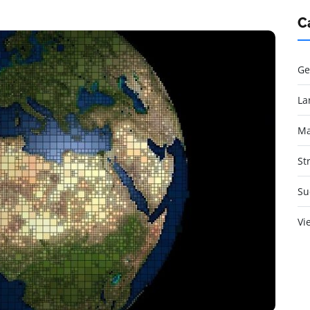
C
Ge
La
Ma
St
Su
Vi