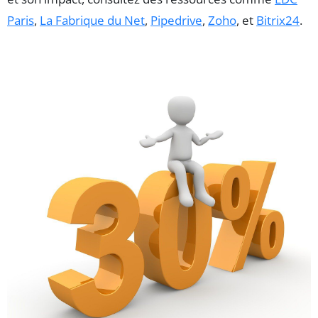
Paris
,
La Fabrique du Net
,
Pipedrive
,
Zoho
, et
Bitrix24
.