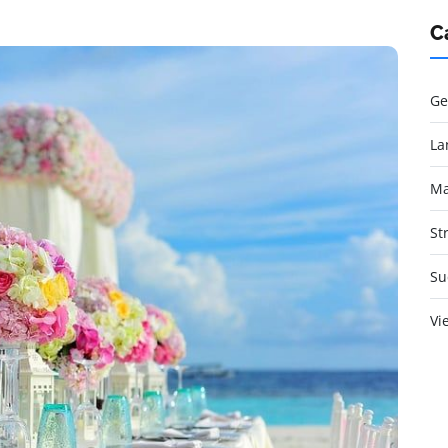
C
Ge
La
Ma
St
Su
Vi