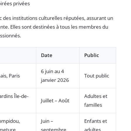
oirées privées
 des institutions culturelles réputées, assurant un
ante. Elles sont destinées à tous les membres du
assionnés.
Date
Public
6 juin au 4
ais, Paris
Tout public
janvier 2026
ardins Île-de-
Adultes et
Juillet – Août
familles
ompidou,
Juin –
Enfants et
rmeture
septembre
adultes