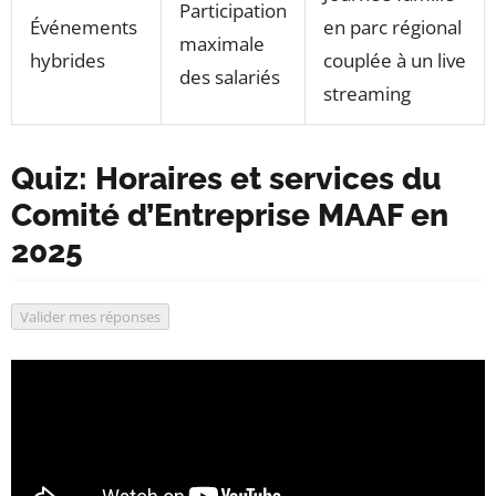
Participation
Événements
en parc régional
maximale
hybrides
couplée à un live
des salariés
streaming
Quiz: Horaires et services du
Comité d’Entreprise MAAF en
2025
Répondez aux questions en sélectionnant une seule répon
Valider mes réponses