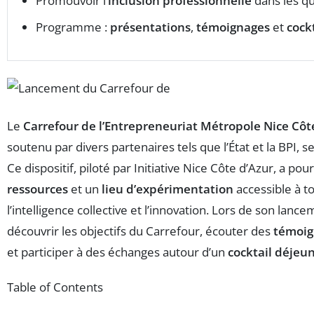
Promouvoir l’
inclusion professionnelle
dans les qu
Programme :
présentations
,
témoignages
et
cock
Le
Carrefour de l’Entrepreneuriat Métropole Nice Côt
soutenu par divers partenaires tels que l’État et la BPI, 
Ce dispositif, piloté par Initiative Nice Côte d’Azur, a po
ressources
et un
lieu d’expérimentation
accessible à to
l’intelligence collective et l’innovation. Lors de son lanc
découvrir les objectifs du Carrefour, écouter des
témoig
et participer à des échanges autour d’un
cocktail déjeu
Table of Contents