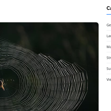
C
Ge
La
Ma
St
Su
Vi