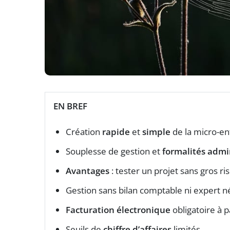
EN BREF
Création
rapide
et
simple
de la micro-en
Souplesse de gestion et
formalités admi
Avantages
: tester un projet sans gros ri
Gestion sans bilan comptable ni expert n
Facturation électronique
obligatoire à p
Seuils de
chiffre d’affaires
limités