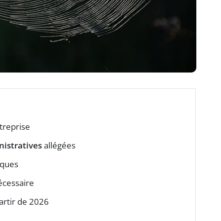
treprise
nistratives
allégées
sques
écessaire
artir de 2026