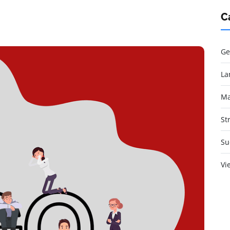
C
Ge
La
Ma
St
Su
Vi