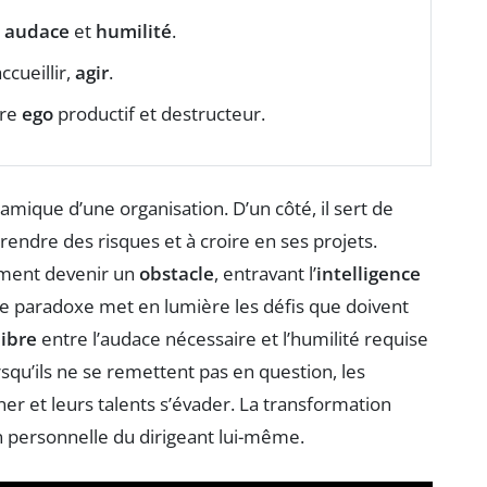
e
audace
et
humilité
.
ccueillir,
agir
.
tre
ego
productif et destructeur.
namique d’une organisation. D’un côté, il sert de
prendre des risques et à croire en ses projets.
ement devenir un
obstacle
, entravant l’
intelligence
Ce paradoxe met en lumière les défis que doivent
libre
entre l’audace nécessaire et l’humilité requise
rsqu’ils ne se remettent pas en question, les
ner et leurs talents s’évader. La transformation
 personnelle du dirigeant lui-même.