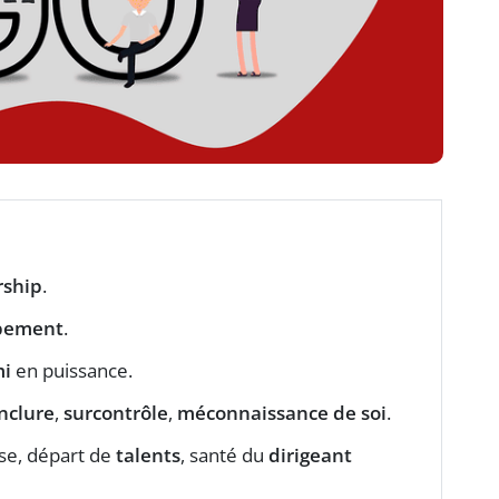
rship
.
pement
.
i
en puissance.
inclure
,
surcontrôle
,
méconnaissance de soi
.
e, départ de
talents
, santé du
dirigeant