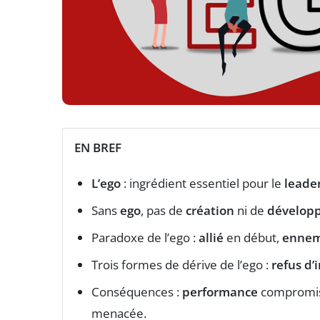
EN BREF
L’ego
: ingrédient essentiel pour le
leade
Sans
ego
, pas de
création
ni de
dévelop
Paradoxe de l’ego :
allié
en début,
ennem
Trois formes de dérive de l’ego :
refus d’
Conséquences :
performance
compromis
menacée.