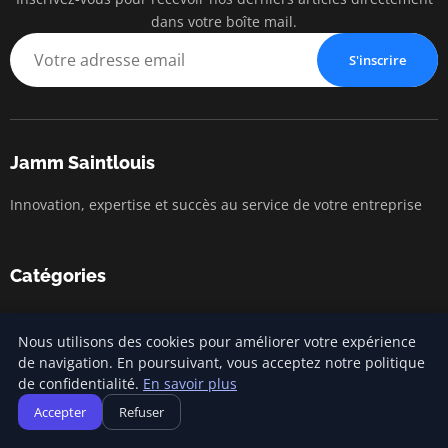
dans votre boîte mail.
S'inscrire
Jamm Saintlouis
Innovation, expertise et succès au service de votre entreprise
Catégories
Gestion financière
Nous utilisons des cookies pour améliorer votre expérience
Lancement d'entreprise
de navigation. En poursuivant, vous acceptez notre politique
de confidentialité.
En savoir plus
Marketing entrepreneurial
Accepter
Refuser
Stratégies d'affaires