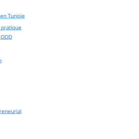
 en Tunisie
l pratique
s ODD
n
reneurial