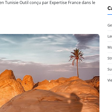
en Tunisie Outil conçu par Expertise France dans le
C
Ge
La
Ma
St
Su
Vi