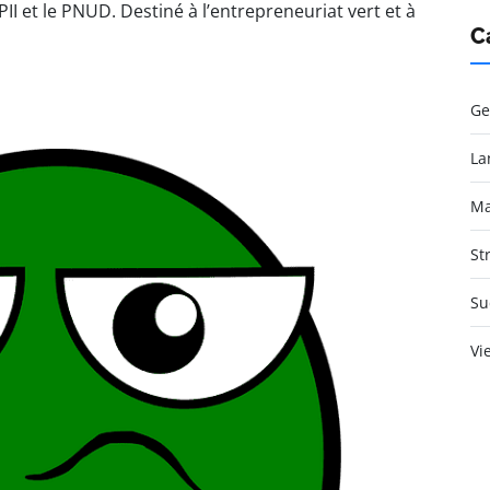
 et le PNUD. Destiné à l’entrepreneuriat vert et à
C
Ge
La
Ma
St
Su
Vi