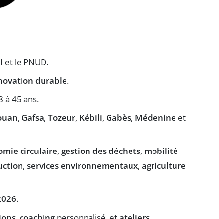
II et le PNUD.
novation durable
.
 à 45 ans.
ouan
,
Gafsa
,
Tozeur
,
Kébili
,
Gabès
,
Médenine
et
mie circulaire
,
gestion des déchets
,
mobilité
uction
,
services environnementaux
,
agriculture
 2026
.
ions
,
coaching
personnalisé, et
ateliers