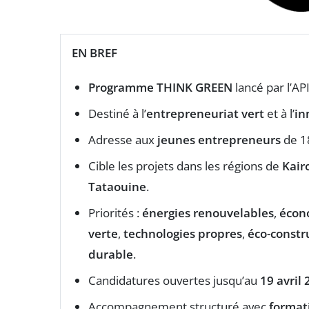
EN BREF
Programme THINK GREEN
lancé par l’AP
Destiné à l’
entrepreneuriat vert
et à l’
in
Adresse aux
jeunes entrepreneurs
de 18
Cible les projets dans les régions de
Kair
Tataouine
.
Priorités :
énergies renouvelables
,
écono
verte
,
technologies propres
,
éco-constr
durable
.
Candidatures ouvertes jusqu’au
19 avril
Accompagnement structuré avec
format