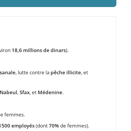
viron
18,6 millions de dinars
).
isanale
, lutte contre la
pêche illicite
, et
Nabeul
,
Sfax
, et
Médenine
.
e femmes.
1500 employés
(dont
70%
de femmes).