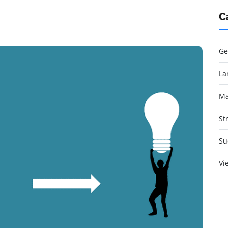
C
Ge
La
Ma
St
Su
Vi