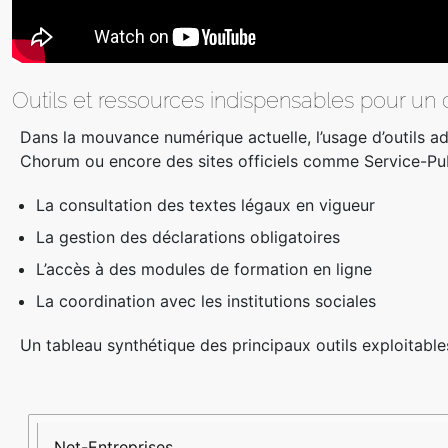
Outils et ressources indispensables pour un
Dans la mouvance numérique actuelle, l’usage d’outils a
Chorum ou encore des sites officiels comme Service-Publ
La consultation des textes légaux en vigueur
La gestion des déclarations obligatoires
L’accès à des modules de formation en ligne
La coordination avec les institutions sociales
Un tableau synthétique des principaux outils exploitables
Outil
Fonction
Usage
principale
recommandé
Net-Entreprises