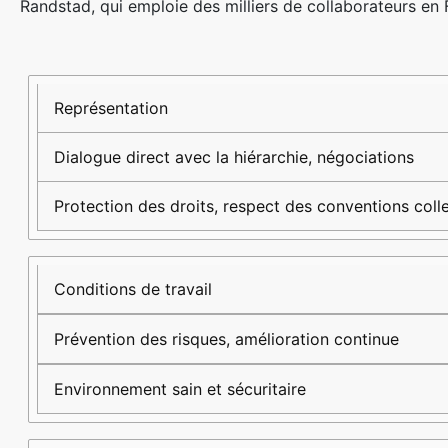
Randstad, qui emploie des milliers de collaborateurs en Fr
Mission
Description
Impact
sur les
Représentation
salariés
Dialogue direct avec la hiérarchie, négociations
Protection des droits, respect des conventions coll
Conditions de travail
Prévention des risques, amélioration continue
Environnement sain et sécuritaire