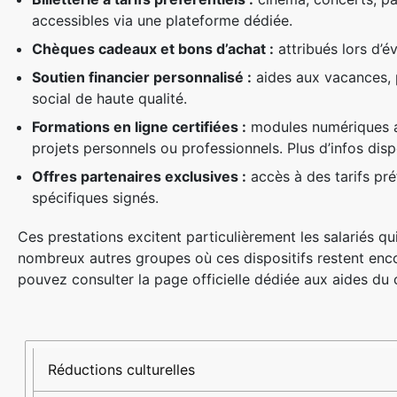
accessibles via une plateforme dédiée.
Chèques cadeaux et bons d’achat :
attribués lors d’é
Soutien financier personnalisé :
aides aux vacances, p
social de haute qualité.
Formations en ligne certifiées :
modules numériques ac
projets personnels ou professionnels. Plus d’infos dis
Offres partenaires exclusives :
accès à des tarifs pré
spécifiques signés.
Ces prestations excitent particulièrement les salariés q
nombreux autres groupes où ces dispositifs restent enco
pouvez consulter la page officielle dédiée aux aides du
Type
Description
Impact
d’avantage
attendu
Réductions culturelles