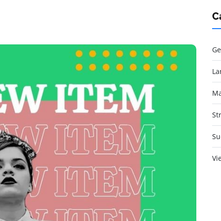
C
Ge
La
Ma
St
Su
Vi