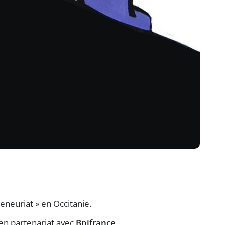
eneuriat » en Occitanie.
 en partenariat avec
Bpifrance
.