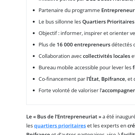
Partenaire du programme
Entrepreneur
Le bus sillonne les
Quartiers Prioritaires
Objectif : informer, inspirer et orienter v
Plus de
16 000 entrepreneurs
détectés 
Collaboration avec
collectivités locales
et
Bureau mobile accessible pour lever les
f
Co-financement par
l’État
,
Bpifrance
, et
Forte volonté de valoriser l’
accompagnem
Le « Bus de l’Entrepreneuriat »
a été inaugur
les
quartiers prioritaires
et les experts en
cré
Bpifrance
et d’autres partenaires, vise à
facili