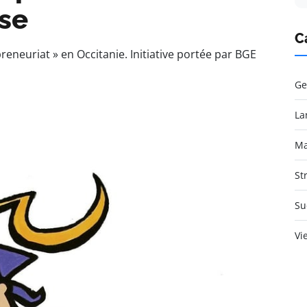
ise
C
eneuriat » en Occitanie. Initiative portée par BGE
Ge
La
Ma
St
Su
Vi