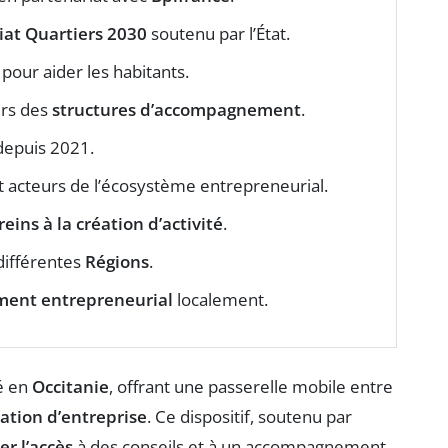
iat Quartiers 2030
soutenu par l’État.
pour aider les habitants.
ers des
structures d’accompagnement
.
depuis 2021.
 acteurs de l’écosystème entrepreneurial.
reins à la création d’activité
.
 différentes
Régions
.
ent entrepreneurial
localement.
é en
Occitanie
, offrant une passerelle mobile entre
ation d’entreprise
. Ce dispositif, soutenu par
ter l’accès
à des conseils et à un accompagnement