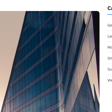
C
Ge
La
Ma
St
Su
Vi