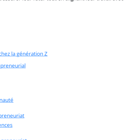
chez la génération Z
epreneurial
unauté
preneuriat
ences