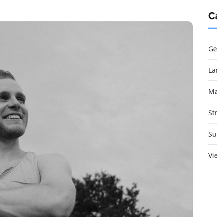
C
Ge
La
Ma
St
Su
Vi