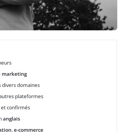
neurs
e
marketing
s divers domaines
autres plateformes
et confirmés
en
anglais
ation
,
e-commerce