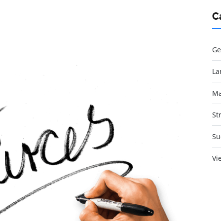
C
Ge
La
Ma
St
Su
Vi