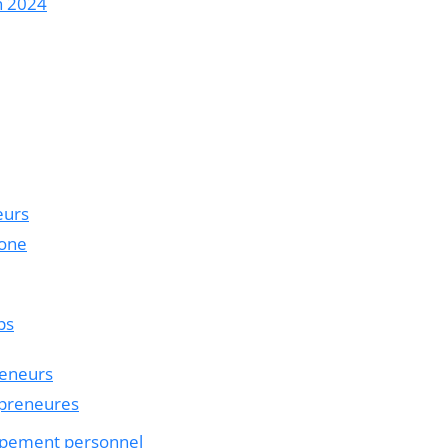
n 2024
eurs
hone
ps
reneurs
epreneures
oppement personnel