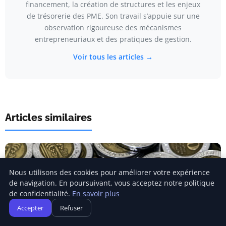
financement, la création de structures et les enjeux
de trésorerie des PME. Son travail s’appuie sur une
observation rigoureuse des mécanismes
entrepreneuriaux et des pratiques de gestion.
Voir tous les articles →
Articles similaires
Nous utilisons des cookies pour améliorer votre expérience
de navigation. En poursuivant, vous acceptez notre politique
de confidentialité.
En savoir plus
Accepter
Refuser