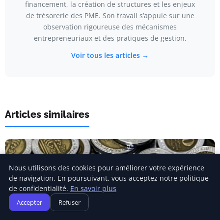
financement, la création de structures et les enjeux
de trésorerie des PME. Son travail s’appuie sur une
observation rigoureuse des mécanismes
entrepreneuriaux et des pratiques de gestion.
Voir tous les articles →
Articles similaires
Nous utilisons des cookies pour améliorer votre expérience
de navigation. En poursuivant, vous acceptez notre politique
de confidentialité.
En savoir plus
Accepter
Refuser