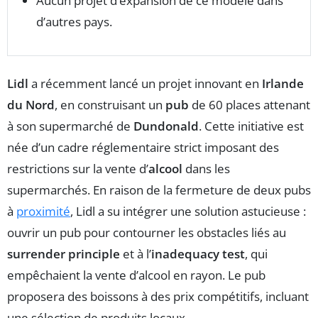
Aucun projet d’expansion de ce modèle dans
d’autres pays.
Lidl
a récemment lancé un projet innovant en
Irlande
du Nord
, en construisant un
pub
de 60 places attenant
à son supermarché de
Dundonald
. Cette initiative est
née d’un cadre réglementaire strict imposant des
restrictions sur la vente d’
alcool
dans les
supermarchés. En raison de la fermeture de deux pubs
à
proximité
, Lidl a su intégrer une solution astucieuse :
ouvrir un pub pour contourner les obstacles liés au
surrender principle
et à l’
inadequacy test
, qui
empêchaient la vente d’alcool en rayon. Le pub
proposera des boissons à des prix compétitifs, incluant
une sélection de produits locaux.