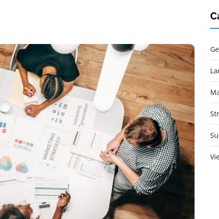
C
Ge
La
Ma
St
Su
Vi