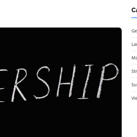
C
Ge
La
Ma
St
Su
Vi