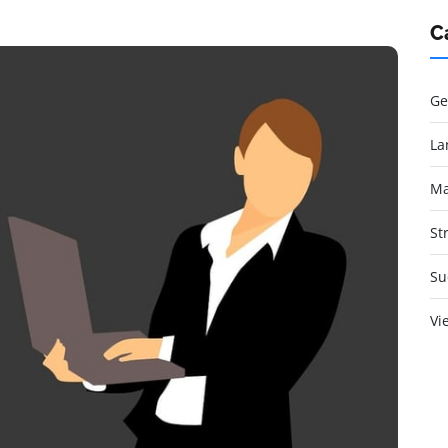
C
Ge
La
Ma
St
Su
Vi