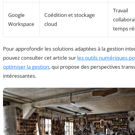
Travail
Google
Coédition et stockage
collabora
Workspace
cloud
temps ré
Pour approfondir les solutions adaptées à la gestion inte
pouvez consulter cet article sur
les outils numériques po
optimiser la gestion
, qui propose des perspectives trans
intéressantes.