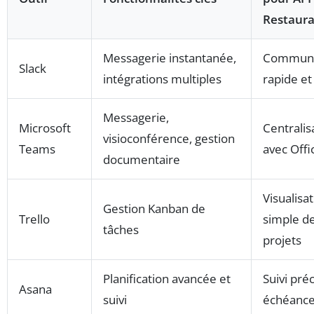
Restaura
Messagerie instantanée,
Communi
Slack
intégrations multiples
rapide et
Messagerie,
Microsoft
Centralis
visioconférence, gestion
Teams
avec Offi
documentaire
Visualisa
Gestion Kanban de
Trello
simple d
tâches
projets
Planification avancée et
Suivi pré
Asana
suivi
échéanc