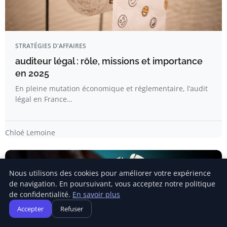
STRATÉGIES D'AFFAIRES
auditeur légal : rôle, missions et importance
en 2025
En pleine mutation économique et réglementaire, l’audit
légal en France…
Chloé Lemoine
Nous utilisons des cookies pour améliorer votre expérience
de navigation. En poursuivant, vous acceptez notre politique
de confidentialité.
En savoir plus
Accepter
Refuser