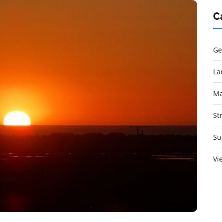
C
Ge
La
Ma
St
Su
Vi