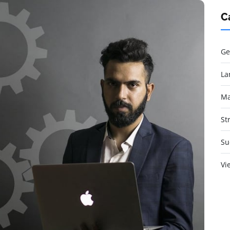
C
Ge
La
Ma
St
Su
Vi