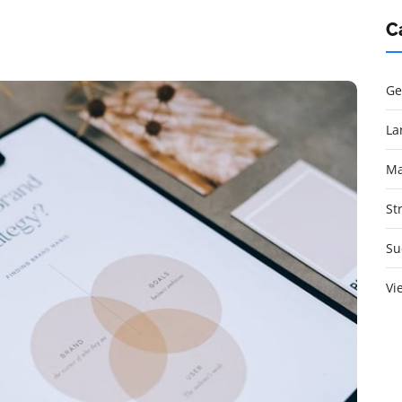
C
Ge
La
Ma
St
Su
Vi