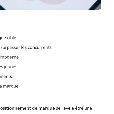
ue cible
 surpasser les concurrents
t moderne
es jeunes
inents
la marque
positionnement de marque
se révèle être une