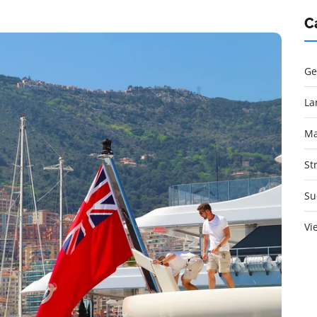
C
Ge
La
Ma
St
Su
Vi