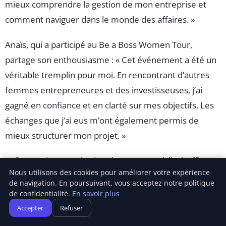
mieux comprendre la gestion de mon entreprise et
comment naviguer dans le monde des affaires. »
Anaïs, qui a participé au Be a Boss Women Tour,
partage son enthousiasme : « Cet événement a été un
véritable tremplin pour moi. En rencontrant d’autres
femmes entrepreneures et des investisseuses, j’ai
gagné en confiance et en clarté sur mes objectifs. Les
échanges que j’ai eus m’ont également permis de
mieux structurer mon projet. »
Enfin, Sarah, engagée dans le secteur médical, affirme :
Nous utilisons des cookies pour améliorer votre expérience
« Les subventions pour les femmes entrepreneures
de navigation. En poursuivant, vous acceptez notre politique
m’ont permis de démarrer sans la pression financière
de confidentialité.
En savoir plus
qui accompagne souvent le lancement d’une
Accepter
Refuser
entreprise. J’ai également eu accès à des formations