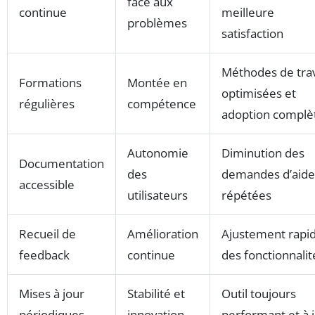
face aux
continue
meilleure
problèmes
satisfaction
Méthodes de trav
Formations
Montée en
optimisées et
régulières
compétence
adoption complè
Autonomie
Diminution des
Documentation
des
demandes d’aide
accessible
utilisateurs
répétées
Recueil de
Amélioration
Ajustement rapi
feedback
continue
des fonctionnalit
Mises à jour
Stabilité et
Outil toujours
périodiques
innovation
performant et à 