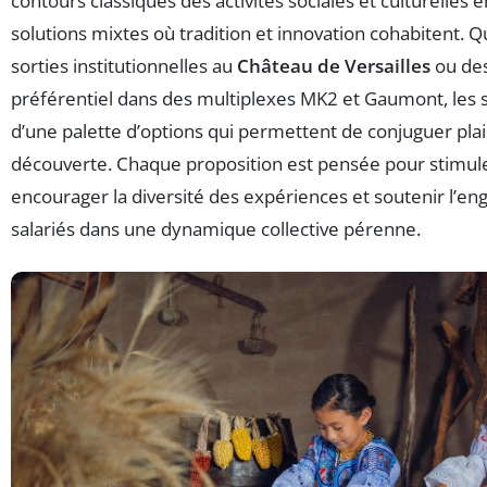
contours classiques des activités sociales et culturelles
solutions mixtes où tradition et innovation cohabitent. Q
sorties institutionnelles au
Château de Versailles
ou des
préférentiel dans des multiplexes MK2 et Gaumont, les s
d’une palette d’options qui permettent de conjuguer plais
découverte. Chaque proposition est pensée pour stimuler
encourager la diversité des expériences et soutenir l’e
salariés dans une dynamique collective pérenne.