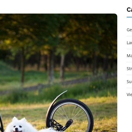
C
Ge
La
Ma
St
Su
Vi