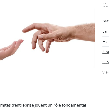
Ca
Ges
Lan
Mar
Stra
Suc
Vie 
omités d’entreprise jouent un rôle fondamental