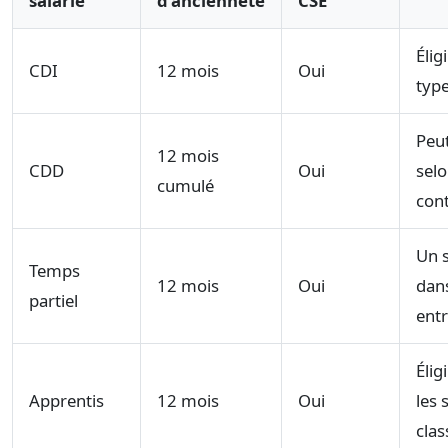
salarié
d’ancienneté
CSE
Élig
CDI
12 mois
Oui
typ
Peut
12 mois
CDD
Oui
sel
cumulé
cont
Un 
Temps
12 mois
Oui
dan
partiel
entr
Éli
Apprentis
12 mois
Oui
les 
clas