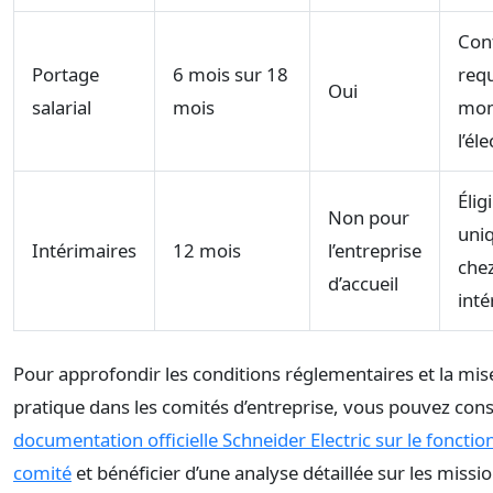
Cont
Portage
6 mois sur 18
requ
Oui
salarial
mois
mom
l’él
Élig
Non pour
uni
Intérimaires
12 mois
l’entreprise
che
d’accueil
inté
Pour approfondir les conditions réglementaires et la mi
pratique dans les comités d’entreprise, vous pouvez cons
documentation officielle Schneider Electric sur le fonct
comité
et bénéficier d’une analyse détaillée sur les missio