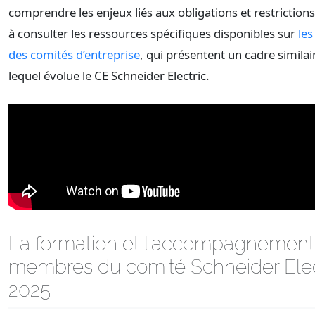
comprendre les enjeux liés aux obligations et restrictions
à consulter les ressources spécifiques disponibles sur
les
des comités d’entreprise
, qui présentent un cadre similai
lequel évolue le CE Schneider Electric.
La formation et l’accompagnement
membres du comité Schneider Elec
2025