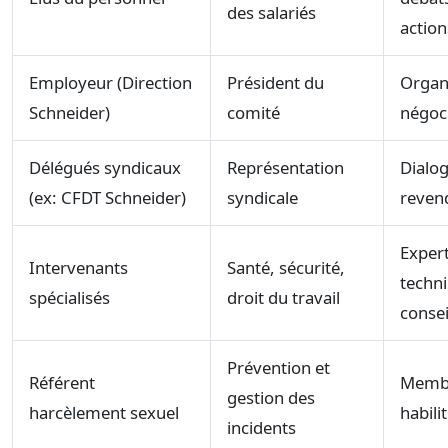
des salariés
action
Employeur (Direction
Président du
Organi
Schneider)
comité
négoc
Délégués syndicaux
Représentation
Dialog
(ex: CFDT Schneider)
syndicale
reven
Expert
Intervenants
Santé, sécurité,
techni
spécialisés
droit du travail
consei
Prévention et
Référent
Membr
gestion des
harcèlement sexuel
habili
incidents