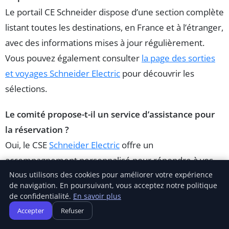
Le portail CE Schneider dispose d’une section complète
listant toutes les destinations, en France et à l’étranger,
avec des informations mises à jour régulièrement.
Vous pouvez également consulter
la page des sorties
et voyages Schneider Electric
pour découvrir les
sélections.
Le comité propose-t-il un service d’assistance pour
la réservation ?
Oui, le CSE
Schneider Electric
offre un
accompagnement personnalisé pour répondre à vos
Nous utilisons des cookies pour améliorer votre expérience
questions et vous aider dans la gestion de vos
de navigation. En poursuivant, vous acceptez notre politique
réservations. Des tutoriels et un support dédié sont
de confidentialité.
En savoir plus
disponibles sur le portail.
Accepter
Refuser