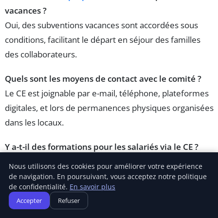
vacances ?
Oui, des subventions vacances sont accordées sous
conditions, facilitant le départ en séjour des familles
des collaborateurs.
Quels sont les moyens de contact avec le comité ?
Le CE est joignable par e-mail, téléphone, plateformes
digitales, et lors de permanences physiques organisées
dans les locaux.
Y a-t-il des formations pour les salariés via le CE ?
Oui, le comité propose des modules de formation en
Nous utilisons des cookies pour améliorer votre expérience
ligne pour encourager le développement des
de navigation. En poursuivant, vous acceptez notre politique
de confidentialité.
En savoir plus
compétences et la reconversion professionnelle.
Accepter
Refuser