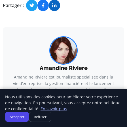
Partager :
Amandine Riviere
Amandine Riviere est journaliste spécialisée dans la
vie d’entreprise, la gestion financière et le lancement
d’activités. Forte de dix années d’expérience, elle a
couvert des sujets tels que les stratégies de
Nous utilisons des cookies pour améliorer votre expérience
de navigation. En poursuivant, vous acceptez notre politique
financement, la création de structures et les enjeux
de confidentialité.
En savoir plus
de trésorerie des PME. Son travail s’appuie sur une
observation rigoureuse des mécanismes
Accepter
Refuser
entrepreneuriaux et des pratiques de gestion.