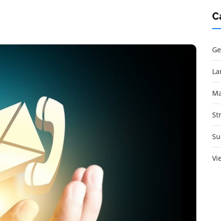
C
Ge
La
Ma
St
Su
Vi