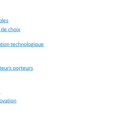
ples
 de choix
ation technologique
teurs porteurs
e
novation