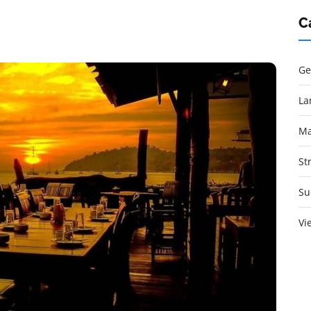
C
Ge
La
Ma
St
Su
Vi