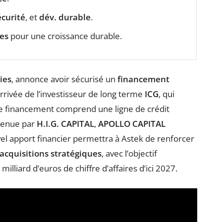
curité
, et
dév. durable
.
ées
pour une croissance durable.
ies
, annonce avoir sécurisé un
financement
’arrivée de l’investisseur de long terme
ICG
, qui
Ce financement comprend une ligne de crédit
utenue par
H.I.G. CAPITAL
,
APOLLO CAPITAL
vel apport financier permettra à Astek de renforcer
acquisitions stratégiques
, avec l’objectif
illiard d’euros de chiffre d’affaires d’ici 2027.