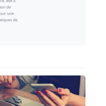
e, elle a
tion de
 sur une
atiques de