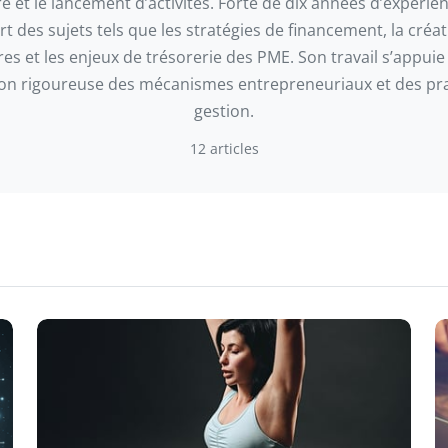
re et le lancement d’activités. Forte de dix années d’expérienc
t des sujets tels que les stratégies de financement, la créa
res et les enjeux de trésorerie des PME. Son travail s’appuie
on rigoureuse des mécanismes entrepreneuriaux et des pr
gestion.
12 articles