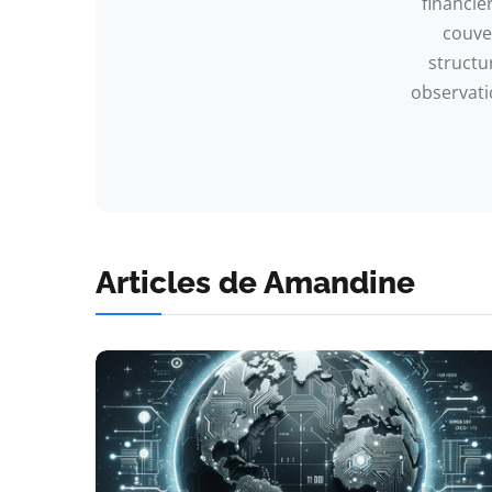
financiè
couver
structu
observati
Articles de Amandine