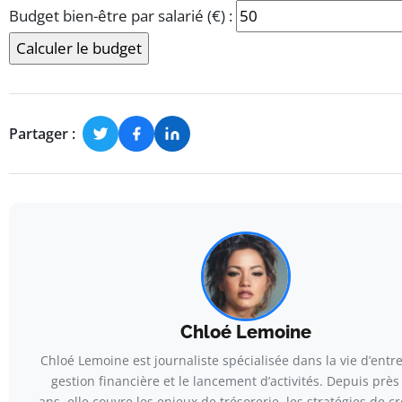
Sélectionnez le profil de votre comité d’entreprise.
Indiquez combien d’activités sont prévues par an.
Budget bien-être par salarié (€) :
Budget dédié aux actions bien-être, par salarié.
Calculer le budget
Partager :
Chloé Lemoine
Chloé Lemoine est journaliste spécialisée dans la vie d’entre
gestion financière et le lancement d’activités. Depuis près
ans, elle couvre les enjeux de trésorerie, les stratégies de c