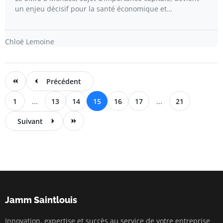
un enjeu décisif pour la santé économique et…
Chloé Lemoine
Précédent
1
...
13
14
15
16
17
...
21
Suivant
Jamm Saintlouis
Innovation, expertise et succès au service de votre entreprise