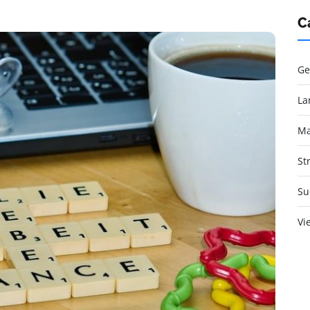
C
Ge
La
Ma
St
Su
Vi